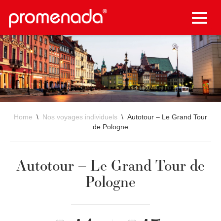
Toggle
naviga
Home
\
Nos voyages individuels
\ Autotour – Le Grand Tour
de Pologne
Autotour – Le Grand Tour de
Pologne