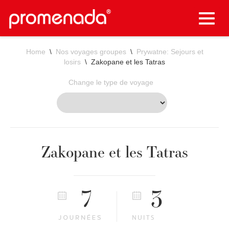
Toggle
naviga
Home
\
Nos voyages groupes
\
Prywatne: Sejours et
losirs
\ Zakopane et les Tatras
Change le type de voyage
Zakopane et les Tatras
7
3