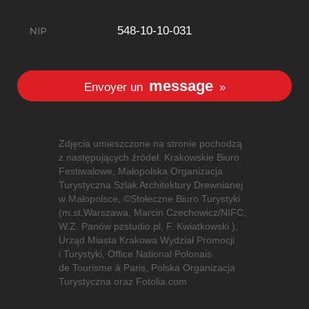
548-10-10-031
message
Envoyer un
»
Zdjęcia umieszczone na stronie pochodzą
z następujących źródeł: Krakowskie Biuro
Festiwalowe, Małopolska Organizacja
Turystyczna Szlak Architektury Drewnianej
w Małopolsce, ©Stołeczne Biuro Turystyki
(m.st.Warszawa, Marcin Czechowicz/NIFC,
W.Z. Panów pzstudio.pl, F. Kwiatkowski ),
Urząd Miasta Krakowa Wydział Promocji
i Turystyki, Office National Polonais
de Tourisme à Paris, Polska Organizacja
Turystyczna oraz Fotolia.com